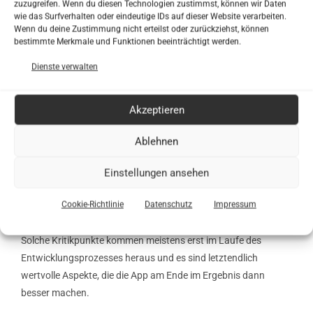
zuzugreifen. Wenn du diesen Technologien zustimmst, können wir Daten
Lehrern vorzustellen, da diesen ja die App auch letztendlich zur
wie das Surfverhalten oder eindeutige IDs auf dieser Website verarbeiten.
Verfügung gestellt wird.
Wenn du deine Zustimmung nicht erteilst oder zurückziehst, können
bestimmte Merkmale und Funktionen beeinträchtigt werden.
Im Laufe des Austauschs kam nun seitens der Lehrer der
Dienste verwalten
Kritikpunkt auf, dass der didaktische Mehrwert bisher fehlt.
Kannst Du uns das erklären, was die Lehrer damit meinten?
Akzeptieren
Issa Pourgholam:
Ja, für das Fachgebiet der Berufsschule gibt
Ablehnen
es einen Leitfaden, dieser gibt vor, was genau beigebracht
werden soll und das reine Erleben in VR war bis dahin noch
Einstellungen ansehen
nicht ausreichend. Es sollte also
noch mehr Wissen
vermittelt
werden, welches konkret im Unterricht eingesetzt werden
Cookie-Richtlinie
Datenschutz
Impressum
kann.
Solche Kritikpunkte kommen meistens erst im Laufe des
Entwicklungsprozesses heraus und es sind letztendlich
wertvolle Aspekte, die die App am Ende im Ergebnis dann
besser machen.