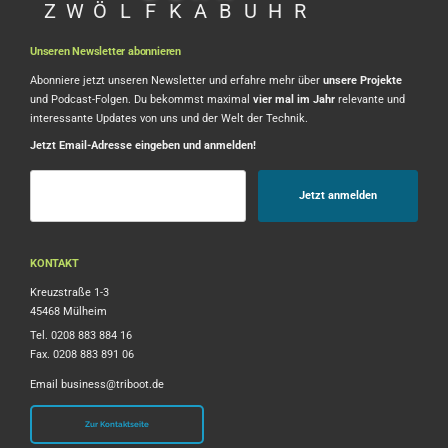
Z
W
Ö
L
F
K
A
B
U
H
R
Unseren Newsletter abonnieren
Abonniere jetzt unseren Newsletter und erfahre mehr über
unsere Projekte
und Podcast-Folgen. Du bekommst maximal
vier mal im Jahr
relevante und
interessante Updates von uns und der Welt der Technik.
Jetzt Email-Adresse eingeben und anmelden!
KONTAKT
Kreuzstraße 1-3
45468 Mülheim
Tel. 0208 883 884 16
Fax. 0208 883 891 06
Email
business@triboot.de
Zur Kontaktseite