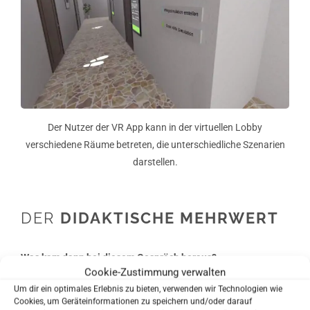
Der Nutzer der VR App kann in der virtuellen Lobby
verschiedene Räume betreten, die unterschiedliche Szenarien
darstellen.
DER
DIDAKTISCHE MEHRWERT
Was kam dann bei diesem Gespräch heraus?
Cookie-Zustimmung verwalten
Issa Pourgholam:
Bei dem Gespräch ging es darum, die Idee
Um dir ein optimales Erlebnis zu bieten, verwenden wir Technologien wie
des Schulleiters und unsere entsprechende Umsetzung den
Cookies, um Geräteinformationen zu speichern und/oder darauf