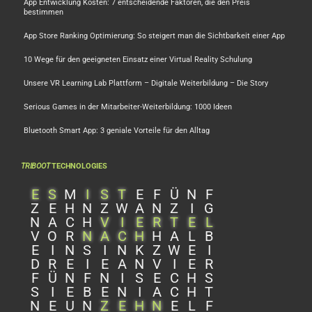
App Entwicklung Kosten: 7 entscheidende Faktoren, die den Preis
bestimmen
App Store Ranking Optimierung: So steigert man die Sichtbarkeit einer App
10 Wege für den geeigneten Einsatz einer Virtual Reality Schulung
Unsere VR Learning Lab Plattform – Digitale Weiterbildung – Die Story
Serious Games in der Mitarbeiter-Weiterbildung: 1000 Ideen
Bluetooth Smart App: 3 geniale Vorteile für den Alltag
TRIBOOT
TECHNOLOGIES
E
S
M
I
S
T
E
F
Ü
N
F
Z
E
H
N
Z
W
A
N
Z
I
G
N
A
C
H
V
I
E
R
T
E
L
V
O
R
N
A
C
H
H
A
L
B
E
I
N
S
I
N
K
Z
W
E
I
D
R
E
I
E
A
N
V
I
E
R
F
Ü
N
F
N
I
S
E
C
H
S
S
I
E
B
E
N
I
A
C
H
T
N
E
U
N
Z
E
H
N
E
L
F