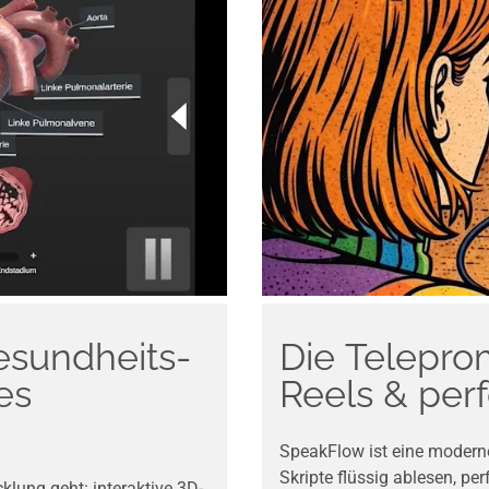
esundheits-
Die Telepro
es
Reels & per
SpeakFlow ist eine moderne
Skripte flüssig ablesen, pe
lung geht: interaktive 3D-