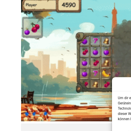
Um dir e
Gerätei
Technolo
dieser W
können 