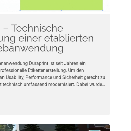
– Technische
ung einer etablierten
Webanwendung
tenanwendung Duraprint ist seit Jahren ein
professionelle Etikettenerstellung. Um den
n Usability, Performance und Sicherheit gerecht zu
nt technisch umfassend modernisiert. Dabei wurde
tur durch moderne Frameworks ersetzt, die eine
e Kompatibilität mit aktuellen Browsern und eine
g ermöglichen. Dank der technischen
nt nun nicht nur zukunftssicher, sondern auch
er. Die neue Version bietet eine verbesserte
 Bedienung und eine höhere Stabilität – ideal für