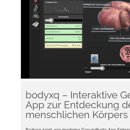
bodyxq – Interaktive G
App zur Entdeckung d
menschlichen Körpers
Bodyxq zeigt, wie moderne Gesundheits-App Entwick