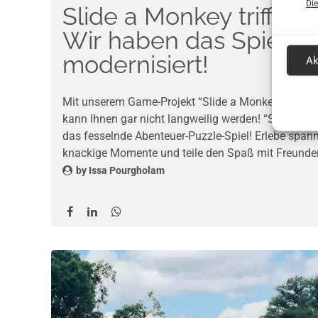
Die
Slide a Monkey trifft S
Wir haben das Spielpri
modernisiert!
Ak
Mit unserem Game-Projekt “Slide a Monkey”, worauf
kann Ihnen gar nicht langweilig werden! “Slide a Mo
das fesselnde Abenteuer-Puzzle-Spiel! Erlebe spa
knackige Momente und teile den Spaß mit Freund
by
Issa Pourgholam