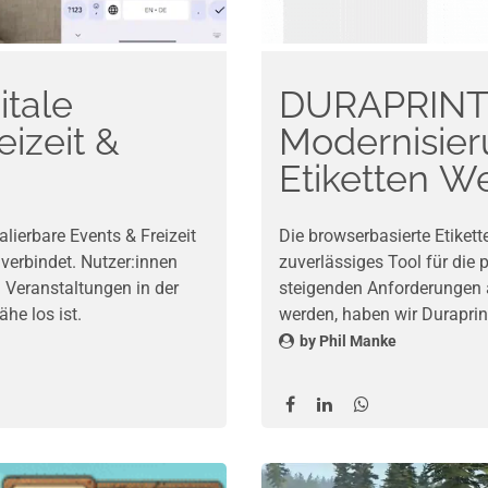
itale
DURAPRINT 
eizeit &
Modernisier
Etiketten 
ierbare Events & Freizeit
Die browserbasierte Etiket
verbindet. Nutzer:innen
zuverlässiges Tool für die 
n Veranstaltungen in der
steigenden Anforderungen a
he los ist.
werden, haben wir Durapri
die bestehende Webarchitek
by
Phil Manke
schnellere Ladezeit, besser
optimierte Benutzerführun
Modernisierung ist Durapri
deutlich benutzerfreundlich
Oberfläche, eine intuitivere