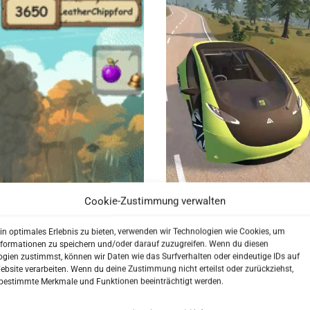
Unternehmen, die auf effizi
Duraprint setzen wir ein kl
der digitalen Produktentwi
Cookie-Zustimmung verwalten
in optimales Erlebnis zu bieten, verwenden wir Technologien wie Cookies, um
FIR DiSerHu
nformationen zu speichern und/oder darauf zuzugreifen. Wenn du diesen
gien zustimmst, können wir Daten wie das Surfverhalten oder eindeutige IDs auf
Fahrzeugsimu
ebsite verarbeiten. Wenn du deine Zustimmung nicht erteilst oder zurückziehst,
bestimmte Merkmale und Funktionen beeinträchtigt werden.
Autoservice