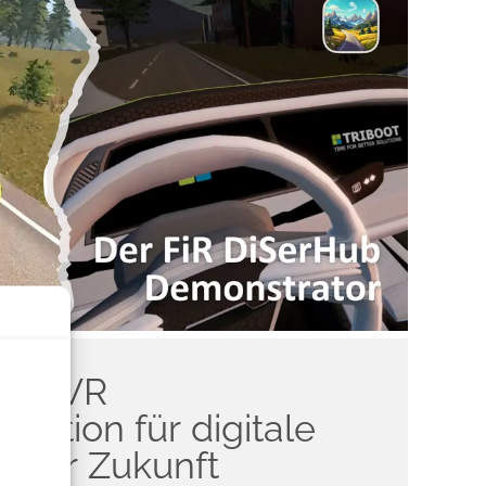
ente Etikettenerstellung angewiesen sind. Mit
ares Zeichen für Innovation und Nachhaltigkeit in
cklung.
b – VR
lation für digitale
s der Zukunft