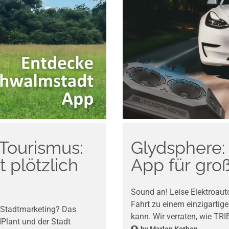
Tourismus:
Glydsphere: 
t plötzlich
App für gro
Sound an! Leise Elektroaut
Fahrt zu einem einzigartige
s Stadtmarketing? Das
kann. Wir verraten, wie TR
Plant und der Stadt
by
Marlen Kothen