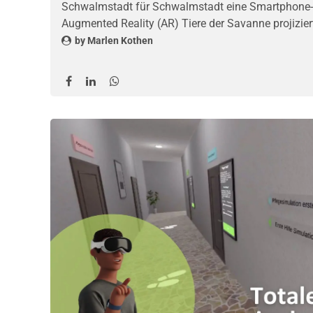
Schwalmstadt für Schwalmstadt eine Smartphone-Ap
Augmented Reality (AR) Tiere der Savanne projizie
Tourismus bietet somit ein neuartiges Erlebnis, wel
by
Marlen Kothen
ihren Bann zieht.