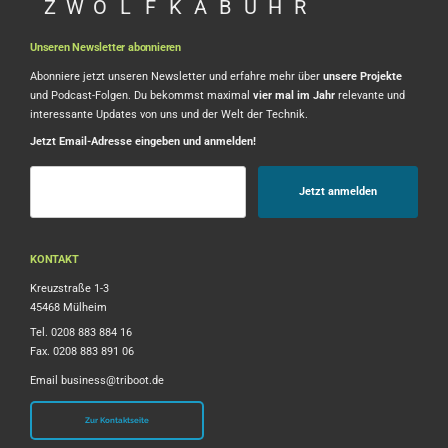
Z
W
Ö
L
F
K
A
B
U
H
R
Unseren Newsletter abonnieren
Abonniere jetzt unseren Newsletter und erfahre mehr über
unsere Projekte
und Podcast-Folgen. Du bekommst maximal
vier mal im Jahr
relevante und
interessante Updates von uns und der Welt der Technik.
Jetzt Email-Adresse eingeben und anmelden!
KONTAKT
Kreuzstraße 1-3
45468 Mülheim
Tel. 0208 883 884 16
Fax. 0208 883 891 06
Email
business@triboot.de
Zur Kontaktseite