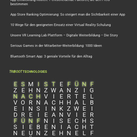
bestimmen
App Store Ranking Optimierung: So steigert man die Sichtbarkeit einer App
10 Wege für den geeigneten Einsatz einer Virtual Reality Schulung
Unsere VR Learning Lab Plattform – Digitale Weiterbildung – Die Story
Serious Games in der Mitarbeiter-Weiterbildung: 1000 Ideen
Bluetooth Smart App: 3 geniale Vorteile für den Alltag
TRIBOOT
TECHNOLOGIES
E
S
M
I
S
T
E
F
Ü
N
F
Z
E
H
N
Z
W
A
N
Z
I
G
N
A
C
H
V
I
E
R
T
E
L
V
O
R
N
A
C
H
H
A
L
B
E
I
N
S
I
N
K
Z
W
E
I
D
R
E
I
E
A
N
V
I
E
R
F
Ü
N
F
N
I
S
E
C
H
S
S
I
E
B
E
N
I
A
C
H
T
N
E
U
N
Z
E
H
N
E
L
F