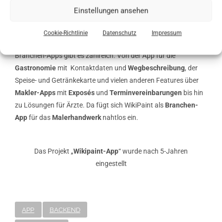
weiterhin
kostenlos
.
Einstellungen ansehen
Cookie-Richtlinie
Datenschutz
Impressum
Unser
Fazit
.
Branchen-Apps gibt es zahlreich. Von der App für die
Gastronomie
mit Kontaktdaten und
Wegbeschreibung
, der
Speise- und Getränkekarte und vielen anderen Features über
Makler-Apps
mit
Exposés
und
Terminvereinbarungen
bis hin
zu Lösungen für Ärzte. Da fügt sich WikiPaint als
Branchen-
App
für das
Malerhandwerk
nahtlos ein.
Das Projekt „
Wikipaint-App
“ wurde nach 5-Jahren
eingestellt
APP
BACKEND