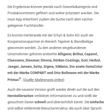
Die Ergebnisse können jeweils nach Ge­wer­ke­kategorie und
Produktsortiment ge­filtert und weiter präzisiert werden. Die
neue App erleich­tert zudem die Suche nach dem nächst­
gelegenen Fachhändler.
Es konnte mittlerweile mit der Erfurt & Sohn KG auch ein
Kooperationspartner im Bereich Tapeten & Wand­­­beläge
gewonnen werden. Zu den anderen einge­bundenen
Unternehmen gehören weiterhin
Alligator, Brillux, Caparol,
Claessens, Diessner, Dinova, Dörken Coatings, Gori, Herbol,
Jaeger, Jansen, Setta, Sigma, Sikkens, Sto sowie GenoColor
mit der Marke CONPART und Otto Bollmann mit der Marke
®
Primus
. (
Quelle: Malerpraxis online
)
Auch die neueste Version greift wieder direkt auf die auf den
Her­stellerseiten
verlinkten Infor­mationen zu und stellt die
gesuchten Daten
schnell
und übersichtlich bereit. Die
einfache
und selbst erklären­de Benutzer­struktur, die auch über Sprach­