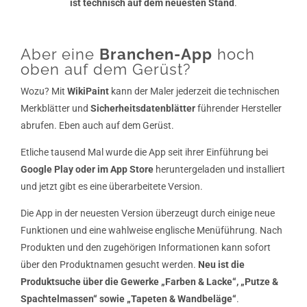
ist technisch auf dem neuesten Stand
.
Aber eine
Branchen-App
hoch
oben auf dem Gerüst?
Wozu? Mit
WikiPaint
kann der Maler jederzeit die tech­nischen
Merkblätter und
Si­cher­heits­da­tenblätter
füh­ren­der Her­steller
abrufen. Eben auch auf dem Gerüst.
Etliche tausend Mal wurde die App seit ihrer Einführung bei
Google Play oder im App Store
heruntergeladen und installiert
und jetzt gibt es eine überarbeitete Version.
Die App in der neuesten Version überzeugt durch einige neue
Funktionen und eine wahlweise englische Menüfüh­rung. Nach
Produkten und den zuge­hörigen Informationen kann sofort
über den Produkt­namen gesucht werden.
Neu ist die
Produktsuche über die Gewer­ke „Far­ben & Lacke“, „Putze &
Spachtelmassen“ sowie „Tapeten & Wandbe­läge“
.