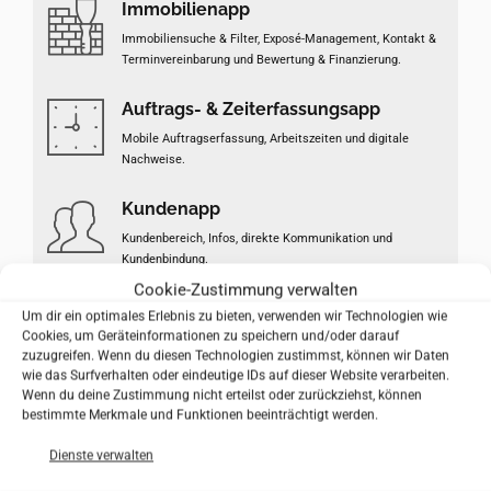
Immobilienapp
Immobiliensuche & Filter, Exposé‑Management, Kontakt &
Terminvereinbarung und Bewertung & Finanzierung.
Auftrags- & Zeiterfassungsapp
Mobile Auftragserfassung, Arbeitszeiten und digitale
Nachweise.
Kundenapp
Kundenbereich, Infos, direkte Kommunikation und
Kundenbindung.
Cookie-Zustimmung verwalten
Um dir ein optimales Erlebnis zu bieten, verwenden wir Technologien wie
Cookies, um Geräteinformationen zu speichern und/oder darauf
Case Study: SpeakFlow Teleprompter App – die
zuzugreifen. Wenn du diesen Technologien zustimmst, können wir Daten
Video-Teleprompter App
wie das Surfverhalten oder eindeutige IDs auf dieser Website verarbeiten.
Wenn du deine Zustimmung nicht erteilst oder zurückziehst, können
bestimmte Merkmale und Funktionen beeinträchtigt werden.
Glydsphere App – Sound-Revolution für das E-Auto
Dienste verwalten
Case Study: T-Battle App – Digitalisierung für