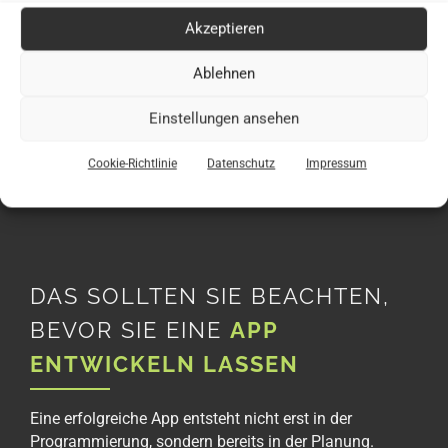
Sportvereine und Tennis-Communitys
Akzeptieren
Case Study: eMed App – Mobile App Lernplattform
Ablehnen
für Medizin-Studierende
Einstellungen ansehen
Cookie-Richtlinie
Datenschutz
Impressum
DAS SOLLTEN SIE BEACHTEN,
BEVOR SIE EINE
APP
ENTWICKELN LASSEN
Eine erfolgreiche App entsteht nicht erst in der
Programmierung, sondern bereits in der Planung.