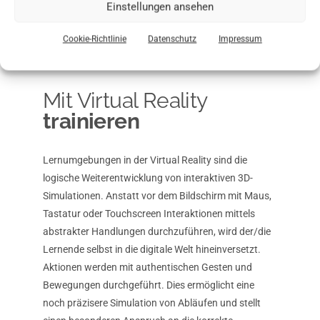
Einstellungen ansehen
eine konsistente Lernwelt, die schrittweise über
mehrere Szenarien hinweg aufgebaut und
Cookie-Richtlinie
Datenschutz
Impressum
wechselnden Lerninhalten angepasst werden kann.
Mit Virtual Reality
trainieren
Lernumgebungen in der Virtual Reality sind die
logische Weiterentwicklung von interaktiven 3D-
Simulationen. Anstatt vor dem Bildschirm mit Maus,
Tastatur oder Touchscreen Interaktionen mittels
abstrakter Handlungen durchzuführen, wird der/die
Lernende selbst in die digitale Welt hineinversetzt.
Aktionen werden mit authentischen Gesten und
Bewegungen durchgeführt. Dies ermöglicht eine
noch präzisere Simulation von Abläufen und stellt