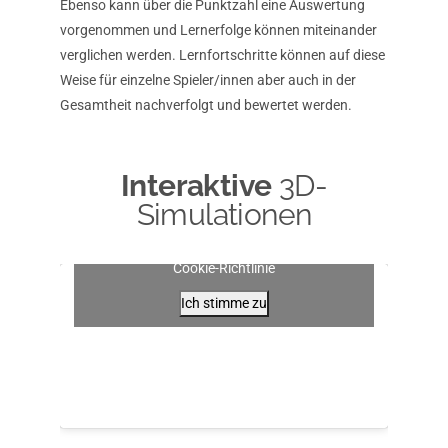
Ebenso kann über die Punktzahl eine Auswertung
vorgenommen und Lernerfolge können miteinander
verglichen werden. Lernfortschritte können auf diese
Weise für einzelne Spieler/innen aber auch in der
Gesamtheit nachverfolgt und bewertet werden.
Interaktive
3D-
Simulationen
Klicke auf "Ich stimme zu", um Youtube zu
aktivieren
Cookie-Richtlinie
Ich stimme zu