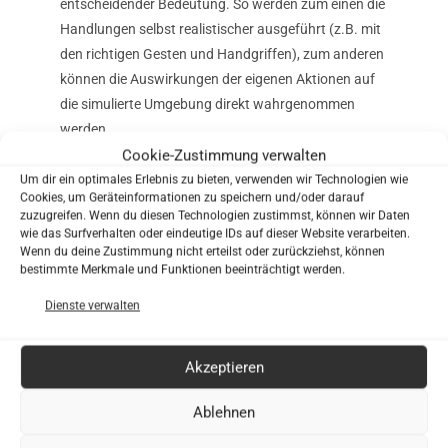
entscheidender Bedeutung. So werden zum einen die
Handlungen selbst realistischer ausgeführt (z.B. mit
den richtigen Gesten und Handgriffen), zum anderen
können die Auswirkungen der eigenen Aktionen auf
die simulierte Umgebung direkt wahrgenommen
werden.
Cookie-Zustimmung verwalten
Die Interaktion findet entweder an einem einzelnen
Um dir ein optimales Erlebnis zu bieten, verwenden wir Technologien wie
Objekt innerhalb einer eigenen interaktiven
Cookies, um Geräteinformationen zu speichern und/oder darauf
zuzugreifen. Wenn du diesen Technologien zustimmst, können wir Daten
Darstellung statt oder kann in eine “natürliche”
wie das Surfverhalten oder eindeutige IDs auf dieser Website verarbeiten.
Umgebung und ein authentisches Umfeld
Wenn du deine Zustimmung nicht erteilst oder zurückziehst, können
eingebunden werden.
bestimmte Merkmale und Funktionen beeinträchtigt werden.
Dienste verwalten
Es bietet sich natürlich immer an, eine interaktive 3D-
Simulation modular aufzubauen, sodass erstellte
Inhalte, wie Modelle, Funktionen und die virtuelle
Akzeptieren
Umgebung, erweitert und für neue Szenarien
wiederverwendet werden können. Dieses Vorgehen
Ablehnen
verringert den Entwicklungsaufwand und sorgt für