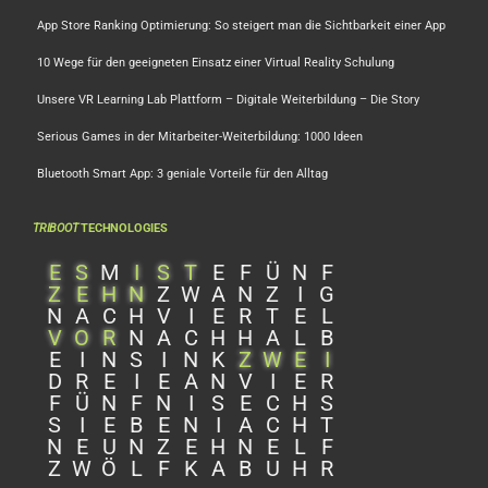
App Store Ranking Optimierung: So steigert man die Sichtbarkeit einer App
10 Wege für den geeigneten Einsatz einer Virtual Reality Schulung
Unsere VR Learning Lab Plattform – Digitale Weiterbildung – Die Story
Serious Games in der Mitarbeiter-Weiterbildung: 1000 Ideen
Bluetooth Smart App: 3 geniale Vorteile für den Alltag
TRIBOOT
TECHNOLOGIES
E
S
M
I
S
T
E
F
Ü
N
F
Z
E
H
N
Z
W
A
N
Z
I
G
N
A
C
H
V
I
E
R
T
E
L
V
O
R
N
A
C
H
H
A
L
B
E
I
N
S
I
N
K
Z
W
E
I
D
R
E
I
E
A
N
V
I
E
R
F
Ü
N
F
N
I
S
E
C
H
S
S
I
E
B
E
N
I
A
C
H
T
N
E
U
N
Z
E
H
N
E
L
F
Z
W
Ö
L
F
K
A
B
U
H
R