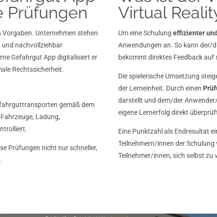
te Prüfungen
Virtual Reali
hen Vorgaben. Unternehmen stehen
Um eine Schulung
effizienter
und
g und nachvollziehbar
Anwendungen an. So kann der/die
ne Gefahrgut App digitalisiert er
bekommt direktes Feedback auf s
male Rechtssicherheit.
Die spielerische Umsetzung stei
der Lerneinheit. Durch einen
Prü
darstellt und dem/der Anwender/i
Gefahrguttransporten gemäß dem
eigene Lernerfolg direkt überprü
Fahrzeuge, Ladung,
rolliert.
Eine Punktzahl als Endresultat e
Teilnehmern/innen der Schulung
se Prüfungen nicht nur schneller,
Teilnehmer/innen, sich selbst zu 
.