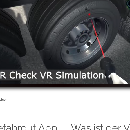
eigen
efahrgut App
Was ist der 