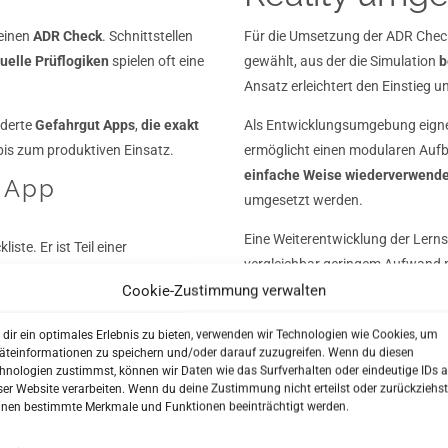
 einen
ADR Check
. Schnittstellen
Für die Umsetzung der ADR Check S
duelle Prüflogiken
spielen oft eine
gewählt, aus der die Simulation
b
Ansatz erleichtert den Einstieg u
derte
Gefahrgut Apps
,
die exakt
Als Entwicklungsumgebung eignet
bis zum produktiven Einsatz.
ermöglicht einen modularen Auf
einfache Weise wiederverwende
r
App
umgesetzt werden.
Eine Weiterentwicklung der Lernso
iste. Er ist Teil einer
vergleichbar geringem Aufwand m
Lernumgebung. Informieren Sie s
Cookie-Zustimmung verwalten
t vereint.
dir ein optimales Erlebnis zu bieten, verwenden wir Technologien wie Cookies, um
en
flexibel erweitern – etwa um
äteinformationen zu speichern und/oder darauf zuzugreifen. Wenn du diesen
bindungen an ERP- und
hnologien zustimmst, können wir Daten wie das Surfverhalten oder eindeutige IDs a
ser Website verarbeiten. Wenn du deine Zustimmung nicht erteilst oder zurückziehst
nen bestimmte Merkmale und Funktionen beeinträchtigt werden.
Klicke auf "Ich stimme zu", um Youtube zu
aktivieren